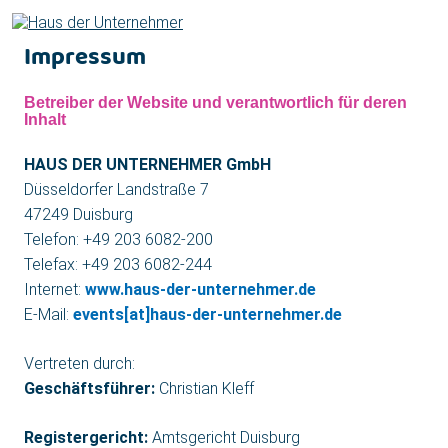
Impressum
Über uns
Betreiber der Website und verantwortlich für deren
Inhalt
Tagen
HAUS DER UNTERNEHMER GmbH
Düsseldorfer Landstraße 7
Feiern
47249 Duisburg
Telefon: +49 203 6082-200
Unsere Räume
Telefax: +49 203 6082-244
Internet:
www.haus-der-unternehmer.de
[uv]campus | Seminare
E-Mail:
events[at]haus-der-unternehmer.de
Karriere
Vertreten durch:
Geschäftsführer:
Christian Kleff
Kontakt & Anfragen
Registergericht:
Amtsgericht Duisburg